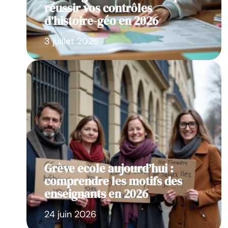
réussir vos contrôles
d’histoire-géo en 2026
3 juillet 2026
Grève ecole aujourd’hui :
comprendre les motifs des
enseignants en 2026
24 juin 2026