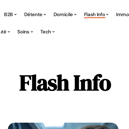
B2B
Détente
Domicile
Flash Info
Immo
ité
Soins
Tech
Flash Info