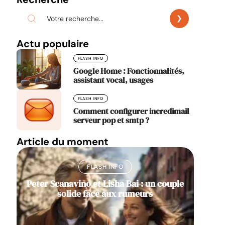
Actu populaire
FLASH INFO
Google Home : Fonctionnalités,
assistant vocal, usages
FLASH INFO
Comment configurer incredimail
serveur pop et smtp ?
Article du moment
FLASH INFO
Peter Scanavino et Lisha Bai : un couple
solide face aux rumeurs