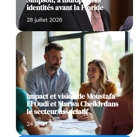
Simpson, a multiplié les
identités avant la Floride
28 juillet 2026
Impact et vision de Moustafa
El Oudi et Marwa Cheikh dans
le secteur associatif
24 juillet 2026