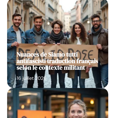
Nuances de Siamo tutti
antifascisti traduction français
selon le contexte militant
16 juillet 2026