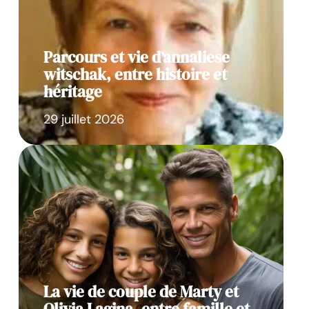
Parcours et vie d’annaliese
witschak, entre histoire et
héritage
29 juillet 2026
La vie de couple de Marty et