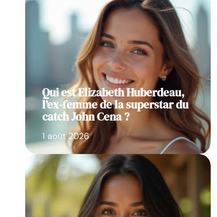
Qui est Elizabeth Huberdeau,
l’ex-femme de la superstar du
catch John Cena ?
1 août 2026