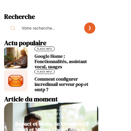
Recherche
Actu populaire
FLASH INFO
Google Home :
Fonctionnalités, assistant
vocal, usages
FLASH INFO
Comment configurer
incredimail serveur pop et
smtp ?
Article du moment
FLASH INFO
Impact et vision de Moustafa El
Oudi et Marwa Cheikh dans le