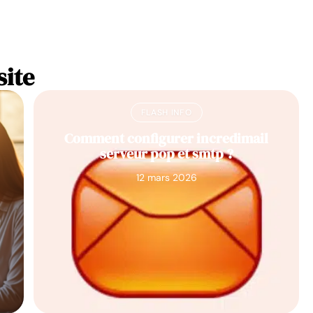
site
FLASH INFO
Comment configurer incredimail
serveur pop et smtp ?
12 mars 2026