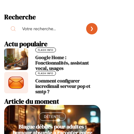
Recherche
Actu populaire
FLASH INFO
Google Home :
Fonctionnalités, assistant
vocal, usages
FLASH INFO
Comment configurer
incredimail serveur pop et
smtp ?
Article du moment
DÉTENTE
Blague débiles pour adultes :
humour absurde à raconter entre