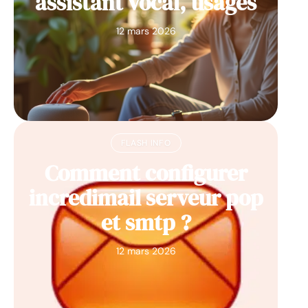
assistant vocal, usages
12 mars 2026
FLASH INFO
Comment configurer
incredimail serveur pop
et smtp ?
12 mars 2026