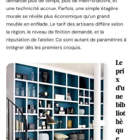
demande plus de temps, plus de main-d’œuvre, et
une technicité accrue. Parfois, une simple étagère
murale se révèle plus économique qu’un grand
meuble en enfilade. Le tarif des artisans diffère selon
la région, le niveau de finition demandé, et la
réputation de l’atelier. Ce sont autant de paramètres à
intégrer dès les premiers croquis.
Le
pri
x
d’u
ne
bib
liot
hè
qu
e