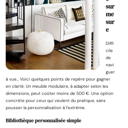
sur
me
sur
e
Diffi
cile
de
navi
guer
à vue… Voici quelques points de repère pour gagner
en clarté. Un meuble modulaire, à adapter selon les
dimensions, peut coûter moins de 500 €. Une option
concrète pour ceux qui veulent du pratique, sans
pousser la personnalisation à l’extrême.
Bibliothèque personnalisée simple