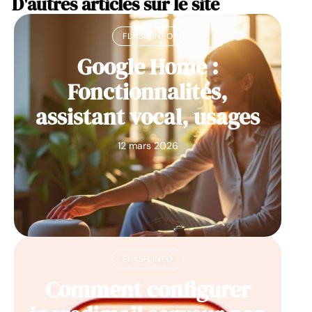
D'autres articles sur le site
FLASH INFO
Google Home :
Fonctionnalités,
assistant vocal, usages
12 mars 2026
FLASH INFO
Comment configurer