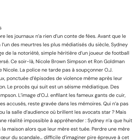
s
e les journaux n’a rien d’un conte de fées. Avant que le
l’un des meurtres les plus médiatisés du siècle, Sydney
de la notoriété, simple héritière d’un joueur de football
eversé. Ce soir-là, Nicole Brown Simpson et Ron Goldman
 Nicole. La police ne tarde pas à soupçonner O.J.
oux, ponctuée d’épisodes de violence même après leur
n. Le procès qui suit est un séisme médiatique. Des
impson. L’image d’O.J. enfilant les fameux gants de cuir,
x des accusés, reste gravée dans les mémoires. Qui n’a pas
u la salle d’audience où brillent les avocats star ? Mais
une réalité impossible à appréhender : Sydney n’a que huit
ns la maison alors que leur mère est tuée. Perdre une mère
cœur du scandale… difficile d’imaginer pire épreuve à cet