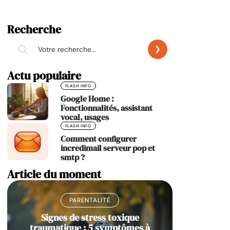
Recherche
Actu populaire
FLASH INFO
Google Home :
Fonctionnalités, assistant
vocal, usages
FLASH INFO
Comment configurer
incredimail serveur pop et
smtp ?
Article du moment
PARENTALITÉ
Signes de stress toxique
traumatique : 5 symptômes à