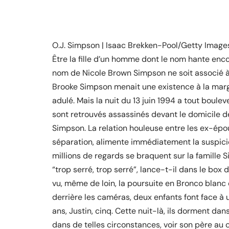
O.J. Simpson | Isaac Brekken-Pool/Getty Image
Être la fille d’un homme dont le nom hante encor
nom de Nicole Brown Simpson ne soit associé à 
Brooke Simpson menait une existence à la marge 
adulé. Mais la nuit du 13 juin 1994 a tout boul
sont retrouvés assassinés devant le domicile de
Simpson. La relation houleuse entre les ex-ép
séparation, alimente immédiatement la suspicio
millions de regards se braquent sur la famille S
“trop serré, trop serré”, lance-t-il dans le bo
vu, même de loin, la poursuite en Bronco blanc o
derrière les caméras, deux enfants font face à 
ans, Justin, cinq. Cette nuit-là, ils dorment da
dans de telles circonstances, voir son père au 