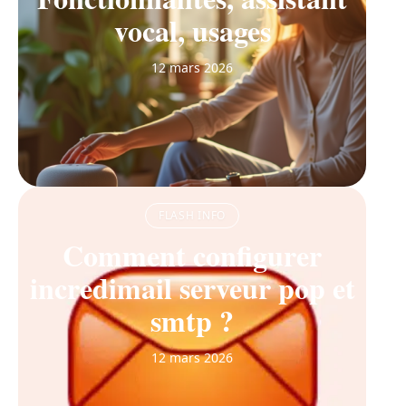
vocal, usages
12 mars 2026
FLASH INFO
Comment configurer
incredimail serveur pop et
smtp ?
12 mars 2026