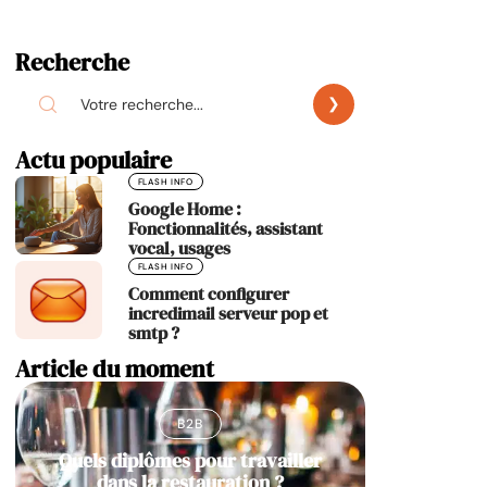
Recherche
Actu populaire
FLASH INFO
Google Home :
Fonctionnalités, assistant
vocal, usages
FLASH INFO
Comment configurer
incredimail serveur pop et
smtp ?
Article du moment
B2B
Quels diplômes pour travailler
dans la restauration ?