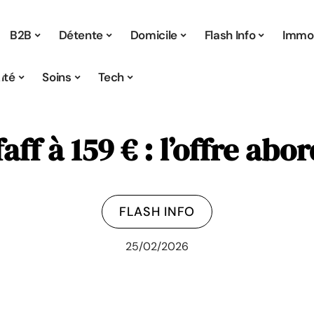
B2B
Détente
Domicile
Flash Info
Immo
ité
Soins
Tech
faff à 159 € : l’offre a
FLASH INFO
25/02/2026