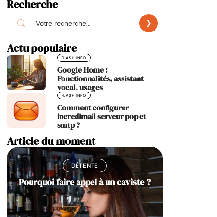
Recherche
Actu populaire
FLASH INFO
Google Home :
Fonctionnalités, assistant
vocal, usages
FLASH INFO
Comment configurer
incredimail serveur pop et
smtp ?
Article du moment
DÉTENTE
Pourquoi faire appel à un caviste ?