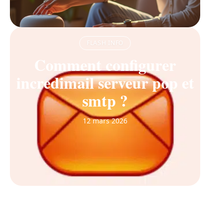
FLASH INFO
Comment configurer
incredimail serveur pop et
smtp ?
12 mars 2026