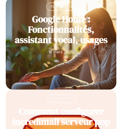
FLASH INFO
Google Home :
Fonctionnalités,
assistant vocal, usages
12 mars 2026
FLASH INFO
Comment configurer
incredimail serveur pop