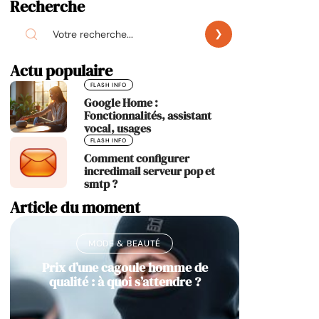
Recherche
Actu populaire
FLASH INFO
Google Home :
Fonctionnalités, assistant
vocal, usages
FLASH INFO
Comment configurer
incredimail serveur pop et
smtp ?
Article du moment
MODE & BEAUTÉ
Prix d’une cagoule homme de
qualité : à quoi s’attendre ?