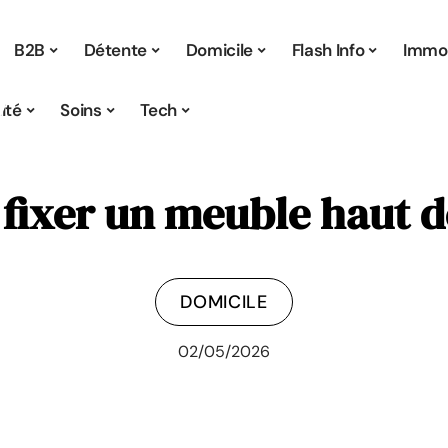
B2B
Détente
Domicile
Flash Info
Immo
ité
Soins
Tech
ixer un meuble haut de
DOMICILE
02/05/2026