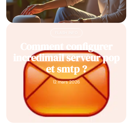
FLASH INFO
Comment configurer
incredimail serveur pop
et smtp ?
12 mars 2026