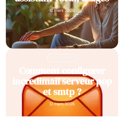
12 mars 2026
FLASH INFO
Comment configurer
incredimail serveur pop
et smtp ?
12 mars 2026