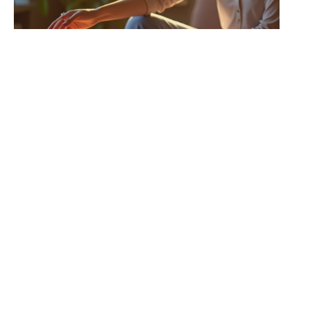
FLASH INFO
Comment configurer
incredimail serveur pop
et smtp ?
12 mars 2026