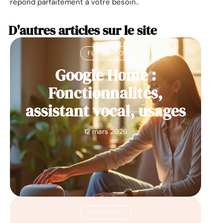
répond parfaitement à votre besoin..
D'autres articles sur le site
FLASH INFO
Google Home :
Fonctionnalités,
assistant vocal, usages
12 mars 2026
FLASH INFO