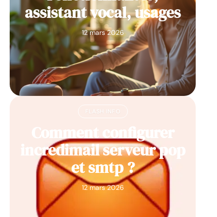
assistant vocal, usages
12 mars 2026
FLASH INFO
Comment configurer
incredimail serveur pop
et smtp ?
12 mars 2026