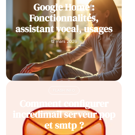
Google Home :
Fonctionnalités,
assistant vocal, usages
12 mars 2026
FLASH INFO
Comment configurer
incredimail serveur pop
et smtp ?