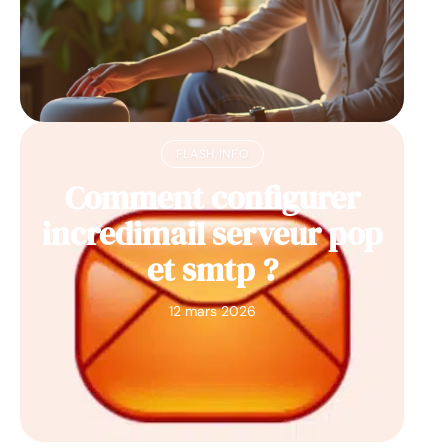
FLASH INFO
Comment configurer
incredimail serveur pop
et smtp ?
12 mars 2026