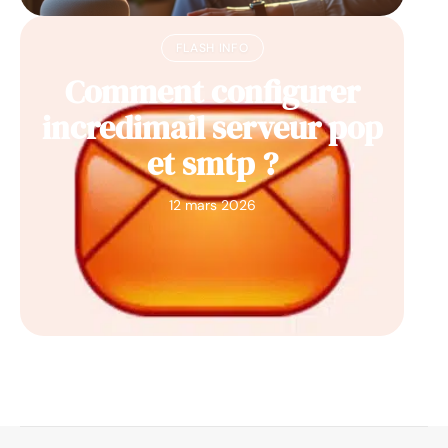
FLASH INFO
Comment configurer
incredimail serveur pop
et smtp ?
12 mars 2026