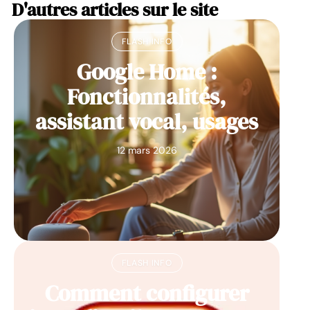
D'autres articles sur le site
FLASH INFO
Google Home :
Fonctionnalités,
assistant vocal, usages
12 mars 2026
FLASH INFO
Comment configurer