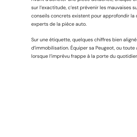
sur l’exactitude, c’est prévenir les mauvaises s
conseils concrets existent pour approfondir la
experts de la pièce auto.
Sur une étiquette, quelques chiffres bien aligné
d’immobilisation. Équiper sa Peugeot, ou toute a
lorsque l’imprévu frappe à la porte du quotidien
D'autres articles sur le 
FLASH INFO
Google Home : Fonctionnalités,
assistant vocal, usages