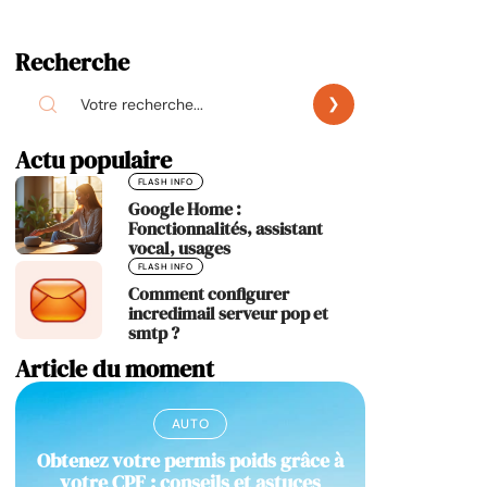
Recherche
Actu populaire
FLASH INFO
Google Home :
Fonctionnalités, assistant
vocal, usages
FLASH INFO
Comment configurer
incredimail serveur pop et
smtp ?
Article du moment
AUTO
Obtenez votre permis poids grâce à
votre CPF : conseils et astuces