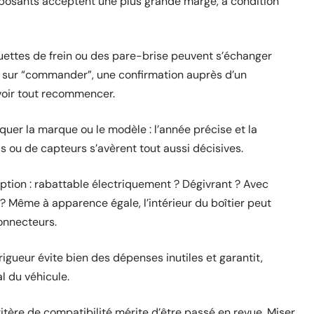
mposants acceptent une plus grande marge, à condition
quettes de frein ou des pare-brise peuvent s’échanger
r sur “commander”, une confirmation auprès d’un
voir tout recommencer.
iquer la marque ou le modèle : l’année précise et la
s ou de capteurs s’avèrent tout aussi décisives.
e option : rabattable électriquement ? Dégivrant ? Avec
 ? Même à apparence égale, l’intérieur du boîtier peut
onnecteurs.
 rigueur évite bien des dépenses inutiles et garantit,
l du véhicule.
tère de compatibilité mérite d’être passé en revue. Miser