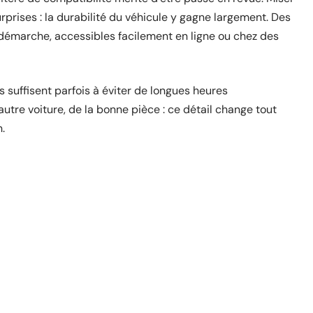
urprises : la durabilité du véhicule y gagne largement. Des
 démarche, accessibles facilement en ligne ou chez des
s suffisent parfois à éviter de longues heures
utre voiture, de la bonne pièce : ce détail change tout
.
site
FLASH INFO
Comment configurer incredimail
serveur pop et smtp ?