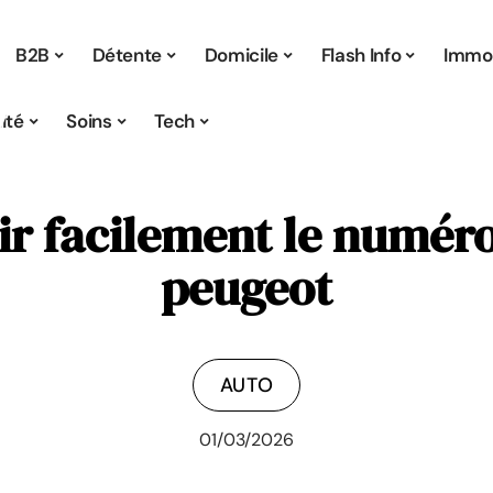
B2B
Détente
Domicile
Flash Info
Immo
ité
Soins
Tech
r facilement le numéro
peugeot
AUTO
01/03/2026