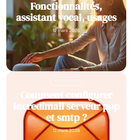
Fonctionnalités,
assistant vocal, usages
12 mars 2026
FLASH INFO
Comment configurer
incredimail serveur pop
et smtp ?
12 mars 2026