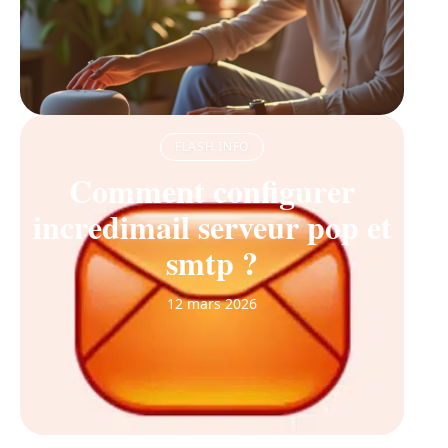
FLASH INFO
Comment configurer
incredimail serveur pop et
smtp ?
12 mars 2026