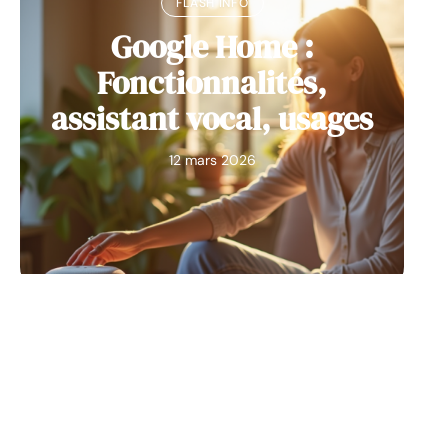
FLASH INFO
Google Home :
Fonctionnalités,
assistant vocal, usages
12 mars 2026
FLASH INFO
Comment configurer
incredimail serveur pop
et smtp ?