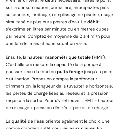
Premier critère : le
débit
nécessaire. Faites le point
sur la consommation journalière, anticipez les pics
saisonniers, jardinage, remplissage de piscine, usage
simultané de plusieurs postes d’eau. Le
débit
s’exprime en litres par minute ou en mètres cubes
par heure. Comptez en moyenne de 2 à 4 m³/h pour
une famille, mais chaque situation varie.
Ensuite, la
hauteur manométrique totale (HMT)
.
C’est elle qui mesure la capacité de la pompe à
pousser l’eau du fond du
puits forage
jusqu’au point
d’utilisation. Prenez en compte la profondeur
d’immersion, la longueur de la tuyauterie horizontale,
les pertes de charge liées au réseau et la pression
requise à la sortie. Pour s’y retrouver : HMT = hauteur
de relevage + pression désirée + pertes de charge.
La
qualité de l’eau
oriente également le choix. Une
pompe standard suffit pour les
eaux claires
. En