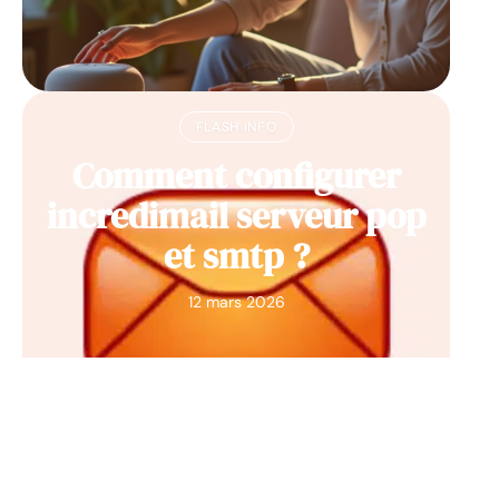
FLASH INFO
Comment configurer
incredimail serveur pop
et smtp ?
12 mars 2026