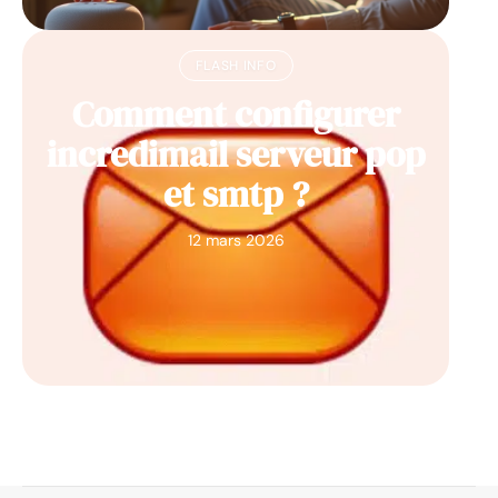
FLASH INFO
Comment configurer
incredimail serveur pop
et smtp ?
12 mars 2026