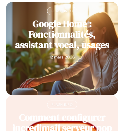
FLASH INFO
Google Home :
Fonctionnalités,
assistant vocal, usages
12 mars 2026
FLASH INFO
Comment configurer
incredimail serveur pop