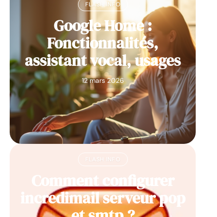
FLASH INFO
Google Home :
Fonctionnalités,
assistant vocal, usages
12 mars 2026
FLASH INFO
Comment configurer
incredimail serveur pop
et smtp ?