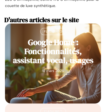
couette de luxe synthétique.
D'autres articles sur le site
FLASH INFO
Google Home :
Fonctionnalités,
assistant vocal, usages
12 mars 2026
FLASH INFO