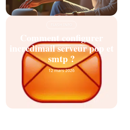
FLASH INFO
Comment configurer
incredimail serveur pop et
smtp ?
12 mars 2026