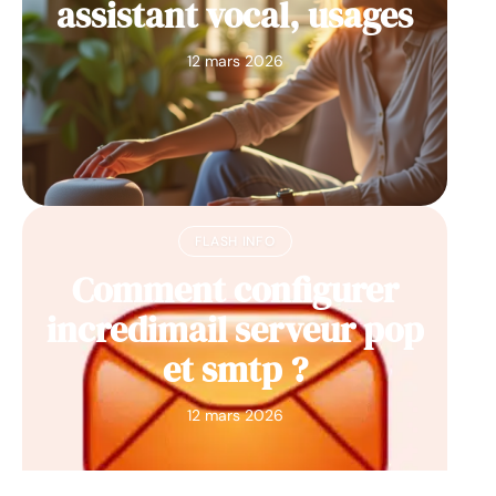
assistant vocal, usages
12 mars 2026
FLASH INFO
Comment configurer
incredimail serveur pop
et smtp ?
12 mars 2026