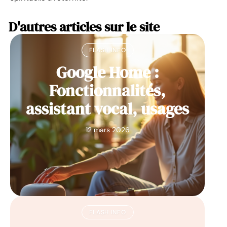
D'autres articles sur le site
FLASH INFO
Google Home :
Fonctionnalités,
assistant vocal, usages
12 mars 2026
FLASH INFO