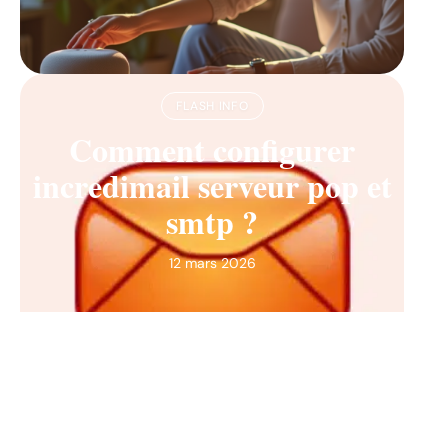
FLASH INFO
Comment configurer
incredimail serveur pop et
smtp ?
12 mars 2026