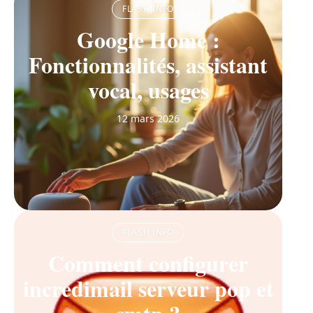
FLASH INFO
Google Home :
Fonctionnalités, assistant
vocal, usages
12 mars 2026
FLASH INFO
Comment configurer
incredimail serveur pop et