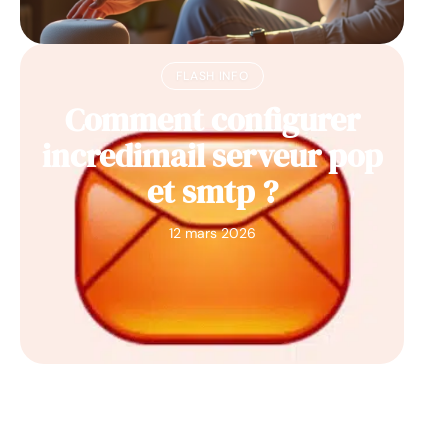
FLASH INFO
Comment configurer
incredimail serveur pop
et smtp ?
12 mars 2026