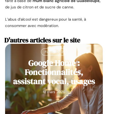
faite à base de
rhum blanc agricole de Guadeloupe,
de jus de citron et de sucre de canne.
L’abus d’alcool est dangereux pour la santé, à
consommer avec modération.
D'autres articles sur le site
FLASH INFO
Google Home :
Fonctionnalités,
assistant vocal, usages
12 mars 2026