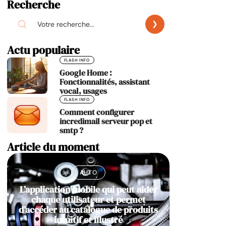
Recherche
Actu populaire
FLASH INFO
Google Home :
Fonctionnalités, assistant
vocal, usages
FLASH INFO
Comment configurer
incredimail serveur pop et
smtp ?
Article du moment
AUTO
L’application mobile qui peut aider
chaque utilisateur et permet
d’accéder au catalogue de produits
intuitif et illustré