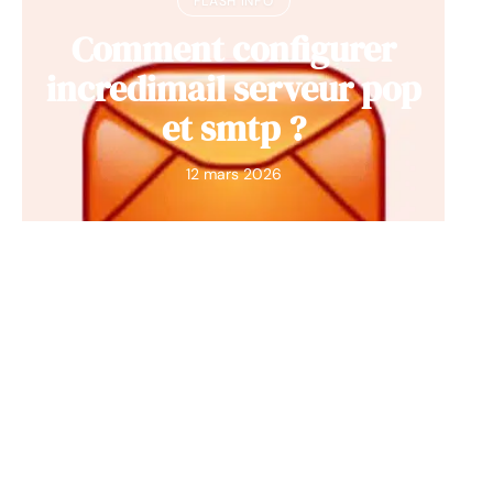
FLASH INFO
Comment configurer
incredimail serveur pop
et smtp ?
12 mars 2026
Contact
Mentions Légales
Sitemap
© 2025 | ville-veynes.fr