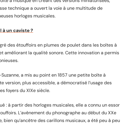
boîte à musique en créant des versions miniaturisées,
se technique a ouvert la voie à une multitude de
ueuses horloges musicales.
l à un caviste ?
égré des étouffoirs en plumes de poulet dans les boîtes à
 et améliorant la qualité sonore. Cette innovation a permis
onieuses.
-Suzanne, a mis au point en 1857 une petite boîte à
te version, plus accessible, a démocratisé l’usage des
es foyers du XIXe siècle.
ué : à partir des horloges musicales, elle a connu un essor
touffoirs. L’avènement du phonographe au début du XXe
e, bien qu’ancêtre des carillons musicaux, a été peu à peu