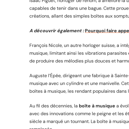
Isaac Piguet, horloger de renom, a amélioré la 
capables de tenir dans une bague. Cette proues
créations, allant des simples boîtes aux sompt
A découvrir également :
Pourquoi faire appe
François Nicole, un autre horloger suisse, a int
musique, limitant ainsi les vibrations parasites
de produire des mélodies plus douces et harm
Auguste l’Épée, dirigeant une fabrique à Sainte
musique avec un cylindre et une manivelle. Cet
boîtes à musique, les rendant populaires dans l
Au fil des décennies, la
boîte à musique
a évol
avec des innovations comme le peigne et les é
siècle a marqué un tournant. La boîte à musiqu