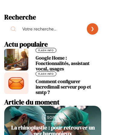
Recherche
Actu populaire
FLASH INFO
Google Home :
Fonctionnalités, assistant
vocal, usages
FLASH INFO
Comment configurer
incredimail serveur pop et
smtp ?
Article du moment
SOINS
La rhinoplastie : pour retrouver un
nez harmonieux