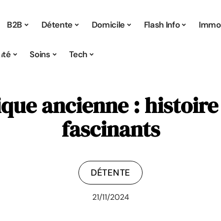
B2B
Détente
Domicile
Flash Info
Immo
ité
Soins
Tech
ique ancienne : histoir
fascinants
DÉTENTE
21/11/2024