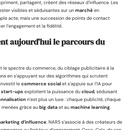
xpriment, partagent, créent des réseaux d’influence. Les
ster visibles et séduisantes sur un
marché
en
imple acte, mais une succession de points de contact
 l’engagement et la fidélité.
nt aujourd’hui le parcours du
t le spectre du commerce, du ciblage publicitaire à la
ions en s’appuyant sur des algorithmes qui scrutent
investit le
commerce social
et s’appuie sur l’IA pour
s
start-ups
exploitent la puissance du
cloud
, séduisant
nnalisation
n’est plus un luxe : chaque publicité, chaque
es menées grâce au
big data
et au
machine learning
.
arketing d’influence
. NARS s’associe à des créateurs de
 campagnes au fort taux d’engagement. Coca-Cola, de son