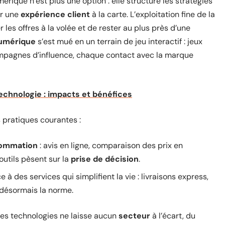
mérique n’est plus une option : elle structure les stratégies
er une
expérience client
à la carte. L’exploitation fine de la
 les offres à la volée et de rester au plus près d’une
umérique
s’est mué en un terrain de jeu interactif : jeux
pagnes d’influence, chaque contact avec la marque
chnologie : impacts et bénéfices
 pratiques courantes :
sommation
: avis en ligne, comparaison des prix en
outils pèsent sur la
prise de décision
.
e à des services qui simplifient la vie : livraisons express,
t désormais la norme.
les technologies ne laisse aucun
secteur
à l’écart, du