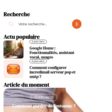
Recherche
Actu populaire
FLASH INFO
Google Home :
Fonctionnalités, assistant
vocal, usages
FLASH INFO
Comment configurer
incredimail serveur pop et
smtp ?
Article du moment
FLASH INFO
Comment perdre de l’estomac ?