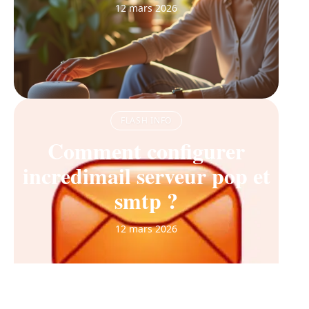
12 mars 2026
FLASH INFO
Comment configurer
incredimail serveur pop et
smtp ?
12 mars 2026