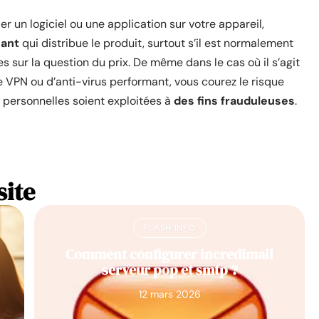
r un logiciel ou une application sur votre appareil,
icant
qui distribue le produit, surtout s’il est normalement
s sur la question du prix. De même dans le cas où il s’agit
e VPN ou d’anti-virus performant, vous courez le risque
s personnelles soient exploitées à
des fins frauduleuses
.
site
FLASH INFO
Comment configurer incredimail
serveur pop et smtp ?
12 mars 2026