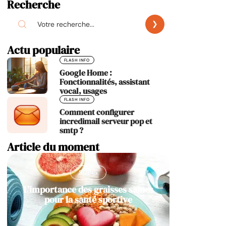
Recherche
Actu populaire
FLASH INFO
Google Home :
Fonctionnalités, assistant
vocal, usages
FLASH INFO
Comment configurer
incredimail serveur pop et
smtp ?
Article du moment
SOINS
L’importance des graisses saines
pour la santé sportive