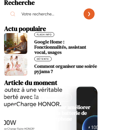
Recherche
Actu populaire
FLASH INFO
Google Home :
Fonctionnalités, assistant
vocal, usages
DÉTENTE
Comment organiser une soirée
pyjama ?
Article du moment
WEB / HIGH-TECH
Meilleures astuces pour améliorer
la durée de vie de la batterie de
votre smartphone