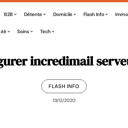
B2B
Détente
Domicile
Flash Info
Immo
ité
Soins
Tech
rer incredimail serve
FLASH INFO
13/12/2020