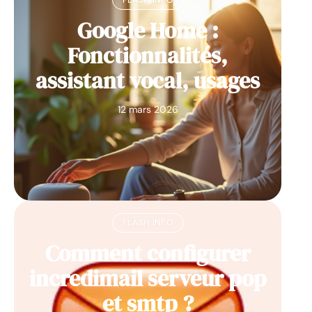
Google Home :
Fonctionnalités,
assistant vocal, usages
12 mars 2026
FLASH INFO
Comment configurer
incredimail serveur pop
et smtp ?