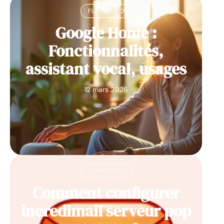
FLASH INFO
Google Home :
Fonctionnalités,
assistant vocal, usages
12 mars 2026
FLASH INFO
Comment configurer
incredimail serveur pop