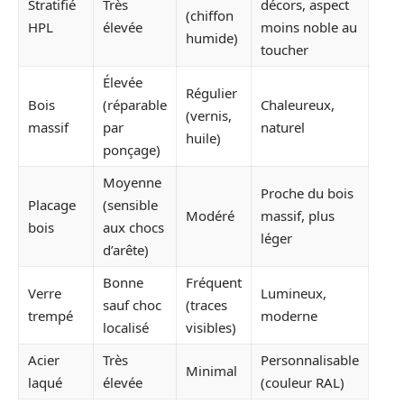
Stratifié
Très
décors, aspect
(chiffon
HPL
élevée
moins noble au
humide)
toucher
Élevée
Régulier
Bois
(réparable
Chaleureux,
(vernis,
massif
par
naturel
huile)
ponçage)
Moyenne
Proche du bois
Placage
(sensible
Modéré
massif, plus
bois
aux chocs
léger
d’arête)
Bonne
Fréquent
Verre
Lumineux,
sauf choc
(traces
trempé
moderne
localisé
visibles)
Acier
Très
Personnalisable
Minimal
laqué
élevée
(couleur RAL)