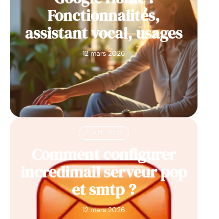
Fonctionnalités,
assistant vocal, usages
12 mars 2026
FLASH INFO
Comment configurer
incredimail serveur pop
et smtp ?
12 mars 2026