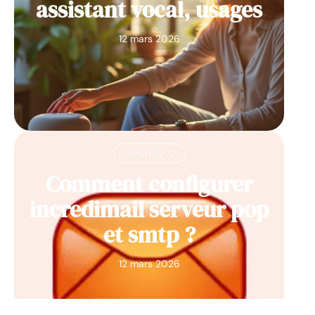
assistant vocal, usages
12 mars 2026
FLASH INFO
Comment configurer
incredimail serveur pop
et smtp ?
12 mars 2026