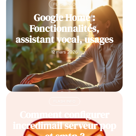
FLASH INFO
Google Home :
Fonctionnalités,
assistant vocal, usages
12 mars 2026
FLASH INFO
Comment configurer
incredimail serveur pop