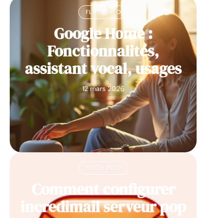
FLASH INFO
Google Home :
Fonctionnalités,
assistant vocal, usages
12 mars 2026
FLASH INFO
Comment configurer
incredimail serveur pop